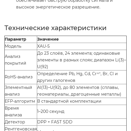
обеспечивает быструю обработку сигнала и
высокое энергетическое разрешение.
Технические характеристики
Параметр
Значение
Модель
XAU-5
До 23 слоёв, 24 элемента; одинаковые
Анализ
элементы в разных слоях; диапазон Li(3)–
покрытий
U(92)
Определение Pb, Hg, Cd, Cr⁶⁺, Br, Cl и
RoHS-анализ
других галогенов
Элементный
Al(13)–U(92), до 80 элементов (сплавы,
анализ
геоматериалы, драгоценные металлы)
EFP-алгоритм
В стандартной комплектации
Время
1–200 секунд
анализа
Детектор
DPP + FAST SDD
Рентгеновская