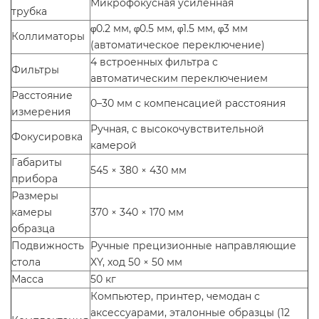
Микрофокусная усиленная
трубка
φ0.2 мм, φ0.5 мм, φ1.5 мм, φ3 мм
Коллиматоры
(автоматическое переключение)
4 встроенных фильтра с
Фильтры
автоматическим переключением
Расстояние
0–30 мм с компенсацией расстояния
измерения
Ручная, с высокочувствительной
Фокусировка
камерой
Габариты
545 × 380 × 430 мм
прибора
Размеры
камеры
370 × 340 × 170 мм
образца
Подвижность
Ручные прецизионные направляющие
стола
XY, ход 50 × 50 мм
Масса
50 кг
Компьютер, принтер, чемодан с
аксессуарами, эталонные образцы (12