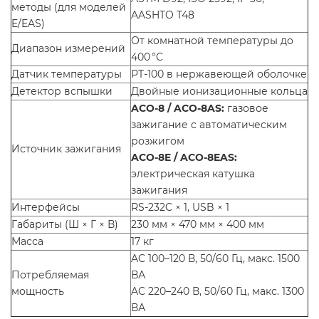
методы (для моделей
AASHTO T48
E/EAS)
От комнатной температуры до
Диапазон измерений
400 °C
Датчик температуры
PT-100 в нержавеющей оболочке
Детектор вспышки
Двойные ионизационные кольца
ACO-8 / ACO-8AS:
газовое
зажигание с автоматическим
розжигом
Источник зажигания
ACO-8E / ACO-8EAS:
электрическая катушка
зажигания
Интерфейсы
RS-232C × 1, USB × 1
Габариты (Ш × Г × В)
230 мм × 470 мм × 400 мм
Масса
17 кг
AC 100–120 В, 50/60 Гц, макс. 1500
Потребляемая
ВА
мощность
AC 220–240 В, 50/60 Гц, макс. 1300
ВА