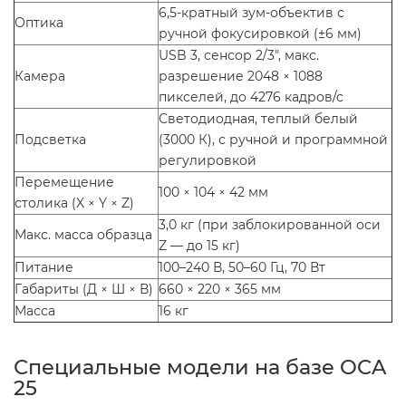
6,5-кратный зум-объектив с
Оптика
ручной фокусировкой (±6 мм)
USB 3, сенсор 2/3″, макс.
Камера
разрешение 2048 × 1088
пикселей, до 4276 кадров/с
Светодиодная, теплый белый
Подсветка
(3000 К), с ручной и программной
регулировкой
Перемещение
100 × 104 × 42 мм
столика (X × Y × Z)
3,0 кг (при заблокированной оси
Макс. масса образца
Z — до 15 кг)
Питание
100–240 В, 50–60 Гц, 70 Вт
Габариты (Д × Ш × В)
660 × 220 × 365 мм
Масса
16 кг
Специальные модели на базе OCA
25