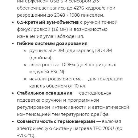
интерфейсом USB 3 и сенсором 2/3″
обеспечивает запись до 4276 кадров/с при
разрешении до 2048 × 1088 пикселей.
6,5-кратный зум-объектив
с ручной точной
фокусировкой (±6 мм) и возможностью
изменения угла наблюдения.
Гибкие системы дозирования
:
ручные: SD-DM (одинарная), DD-DM
(двойная);
электронные: DDE/x (до 4 шприцевых
модулей ESr-N);
нанолитровая система — для генерации
капель объемом от 10 нл.
Стабильное освещение
— светодиодная
подсветка с ручной и программной
регулировкой интенсивности и автоматической
компенсацией температурного дрейфа.
Совместимость с термокамерами
— включая
электрическую систему нагрева TEC 700U (до
+700 °C).