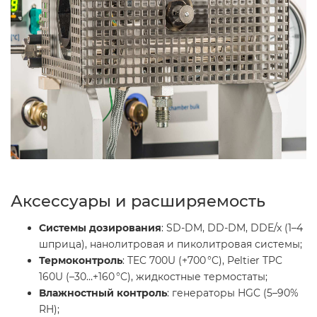
Аксессуары и расширяемость
Системы дозирования
: SD-DM, DD-DM, DDE/x (1–4
шприца), нанолитровая и пиколитровая системы;
Термоконтроль
: TEC 700U (+700 °C), Peltier TPC
160U (–30…+160 °C), жидкостные термостаты;
Влажностный контроль
: генераторы HGC (5–90%
RH);